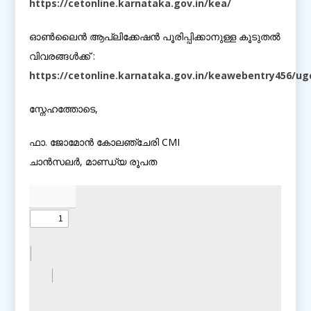
https://cetonline.karnataka.gov.in/kea/
ഓൺലൈൻ ആപ്ലിക്കേഷൻ പൂരിപ്പിക്കാനുള്ള കൂടുതൽ
വിവരങ്ങൾക്ക് :
https://cetonline.karnataka.gov.in/keawebentry456/u
സ്നേഹത്തോടെ,
ഫാ. ജോമോൻ കോലഞ്ചേരി CMI
ചാൻസലർ, മാണ്ഡ്യ രൂപത