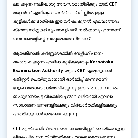
ലഭിക്കുന്ന നല്ലൊരു അവസരമായിരിക്കും ഇത്. CET
അറ്റൻഡ് എങ്കിലും ചെയ്ത് റാങ്ക് ലിസ്റ്റിൽ ഉള്ള
കുട്ടികൾക്ക് മാത്രമേ ഈ വർഷം മുതൽ എല്ലാത്തരം
ക്വോട്ട സിറ്റുകളിലും അഡ്മിഷൻ നൽക്കാവു എന്നാണ്
ഗവൺമെന്റിന്റെ ഇപ്പോഴത്തെ നിലപാട്.
ആയതിനാൽ കർണ്ണാടകയിൽ നേഴ്സിംഗ് പഠനം
ആഗ്രഹിക്കുന്ന എല്ലാ കുട്ടികളെയും
Karnataka
Examination Authority
യുടെ
CET
എഴുതുവാൻ
രജിസ്റ്റർ ചെയ്യുവാനായി ഓർമ്മിപ്പിക്കണമെന്ന്
സ്നേഹത്തോടെ ഓർമ്മിപ്പിക്കുന്നു. ഈ പ്രധാന വിവരം
ബഹുമാനപ്പെട്ട വികാരിയച്ചന്മാർ വഴിയായി എല്ലാ
സാധാരണ ജനങ്ങളിലേക്കും വിദ്യാർത്ഥികളിലേക്കും
എത്തിക്കുവാൻ അപേക്ഷിക്കുന്നു.
CET എക്സാമിന് ഓൺലൈൻ രെജിസ്റ്റർ ചെയ്യാനുള്ള
ലിങ്കും പ്രധാന തിയ്യതികളും താഴെ കൊടുക്കുന്നു