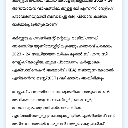
കർണ്ണാടകയിലെ വിവിധ കോളേജുകളിലേക്ക്
2023 – 24
അദ്ധ്യായന വർഷത്തിലേക്കുള്ള ബി എസ് സി നേഴ്സിംഗ്
പ്രവേശനവുമായി ബന്ധപ്പെട്ട ഒരു പ്രധാന കാര്യം
ഓർമ്മപ്പെടുത്തുകയാണ്
കർണ്ണാടക ഗവൺമെന്റിന്റെയും രാജീവ് ഗാന്ധി
ആരോഗ്യ യുണിവേസ്റ്റിറ്റിയുടെയും ഉത്തരവ് പ്രകാരം
2023 – 24 അദ്ധ്യായന വർഷം മുതൽ ബി എസ് സി
നേഴ്സിംഗ് കോഴ്സിലേക്കുള്ള പ്രവേശനം കർണ്ണാടക
എക്സാമിനേഷൻ അഥോർട്ടി (
KEA)
നടത്തുന്ന കോമൺ
എൻട്രൻസ് ടെസ്റ്റ് (
CET
) വഴി മാത്രം ആയിരിക്കും.
നേഴ്സിംഗ് പഠനത്തിനായി കേരളത്തിലെ നമ്മുടെ മക്കൾ
അധികമായി വരുന്ന ബാംഗ്ലൂർ , മൈസൂർ,
മംഗലാപുരം തുടങ്ങി കർണാടകയിലെ
എല്ലായിടത്തുമുള്ള കോളേജുകളിൽ എൻട്രൻസ് റാങ്ക്
അടിസ്ഥാനത്തിൽ ചേരുവാൻ നമ്മുടെ കുട്ടികൾക്ക്