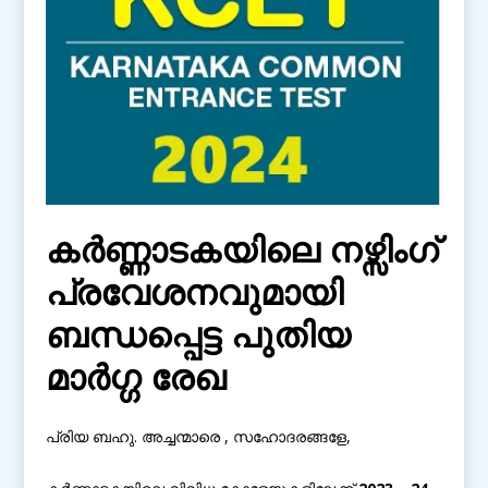
കർണ്ണാടകയിലെ നഴ്സിംഗ്
പ്രവേശനവുമായി
ബന്ധപ്പെട്ട പുതിയ
മാർഗ്ഗ രേഖ
പ്രിയ ബഹു. അച്ചന്മാരെ , സഹോദരങ്ങളേ,